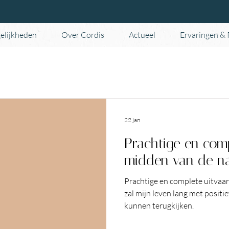
elijkheden
Over Cordis
Actueel
Ervaringen &
22 jan
Prachtige en comp
midden van de na
Prachtige en complete uitvaart
zal mijn leven lang met positi
kunnen terugkijken.