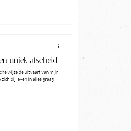
scheid in hun stijl is geregeld
n uniek afscheid
sche wijze de uitvaart van mijn
zich bij leven in alles graag