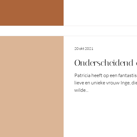
warm gevoel op terug dat het af
en georganiseerd.
20 okt 2021
Onderscheidend e
Patricia heeft op een fantasti
lieve en unieke vrouw Inge, die 
wilde...