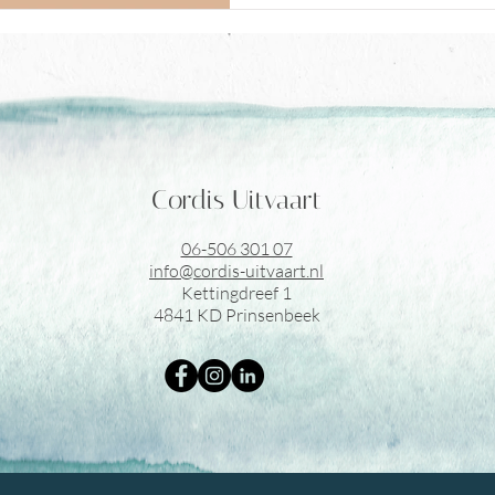
Cordis Uitvaart
06-506 301 07
info@cordis-uitvaart.nl
Kettingdreef 1
4841 KD Prinsenbeek