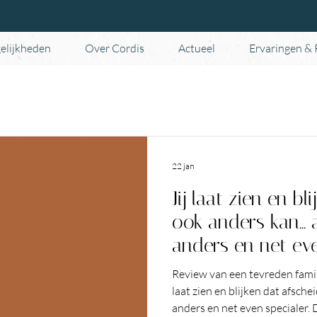
elijkheden
Over Cordis
Actueel
Ervaringen &
22 jan
Jij laat zien en bl
ook anders kan...
anders en net eve
Review van een tevreden famil
laat zien en blijken dat afsche
anders en net even specialer. D