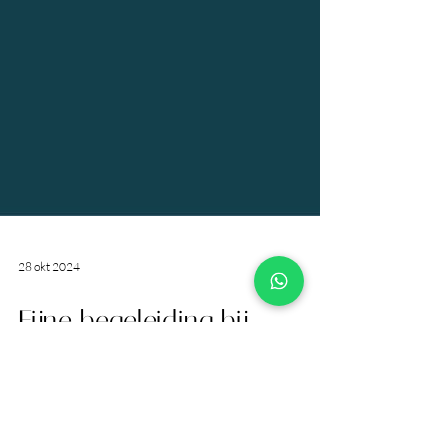
28 okt 2024
Fijne begeleiding bij
uitvaart met veel ruimte
voor eigen inbreng