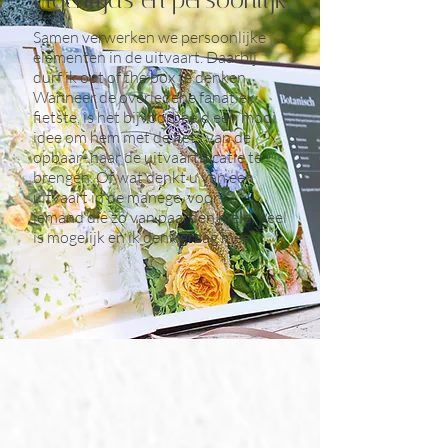
Samen verwerken we persoonlijke
elementen in de uitvaart. Daarbij
durf ik out of the box te denken.
Wanneer de overledene fanatiek
fietste, is het bijvoorbeeld een mooi
idee om hem met de fiets van de
opbaar- naar de uitvaartlocatie te
brengen. Of wat denkt u van een
uitvaart in de manege, voor
iemand die zo van paarden hield. Veel
is mogelijk en ik denk graag mee.