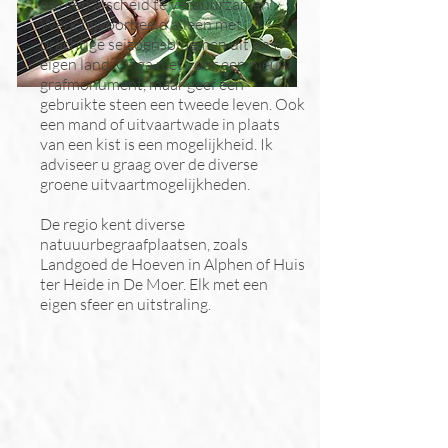
om een afscheid te verduurzamen.
Werk bijvoorbeeld alleen met
prachtige seizoensbloemen uit ons
eigen land. Of ga niet voor een nieuw
grafmonument, maar geef een
gebruikte steen een tweede leven. Ook
een mand of uitvaartwade in plaats
van een kist is een mogelijkheid. Ik
adviseer u graag over de diverse
groene uitvaartmogelijkheden.
De regio kent diverse
natuuurbegraafplaatsen, zoals
Landgoed de Hoeven in Alphen of Huis
ter Heide in De Moer. Elk met een
eigen sfeer en uitstraling.