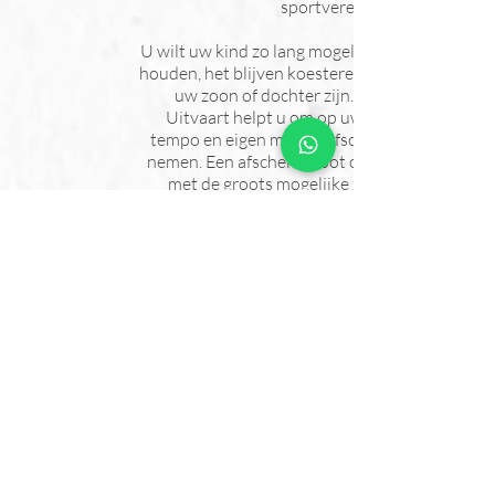
sportvereniging.
U wilt uw kind zo lang mogelijk bij u
houden, het blijven koesteren en bij
uw zoon of dochter zijn. Cordis
Uitvaart helpt u om op uw eigen
tempo en eigen manier afscheid te
nemen. Een afscheid groot of klein,
met de groots mogelijke zorg en
begeleiding.
Ruimte voor rituelen
Of u nu wel of niet religieus bent: