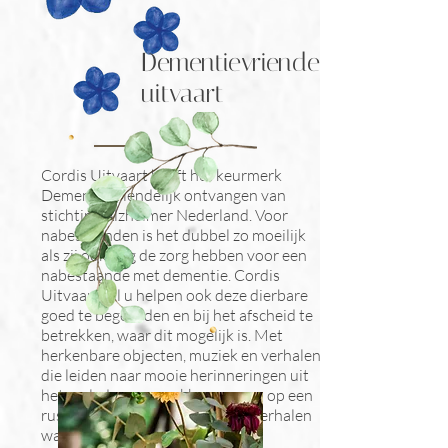
Dementievriendelijke
uitvaart
Cordis Uitvaart heeft het keurmerk
Dementievriendelijk ontvangen van
stichting Alzheimer Nederland. Voor
nabestaanden is het dubbel zo moeilijk
als zij ook nog de zorg hebben voor een
nabestaande met dementie. Cordis
Uitvaart zal u helpen ook deze dierbare
goed te begeleiden en bij het afscheid te
betrekken, waar dit mogelijk is. Met
herkenbare objecten, muziek en verhalen
die leiden naar mooie herinneringen uit
het verleden; gesprekken voeren op een
rustige manier en het liefdevol herhalen
wanneer nodig.