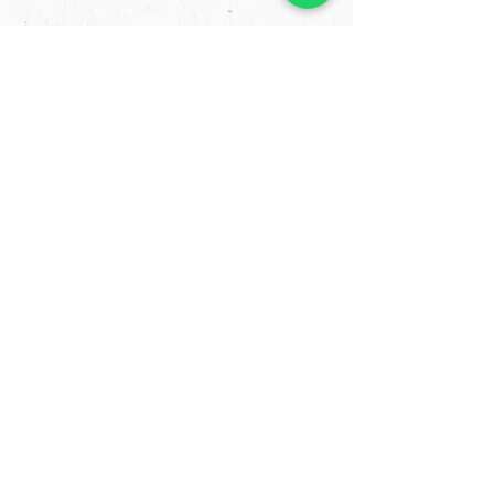
Cordis Uitvaart
06-506 301 07
info@cordis-uitvaart.nl
Kettingdreef 1
4841 KD Prinsenbeek