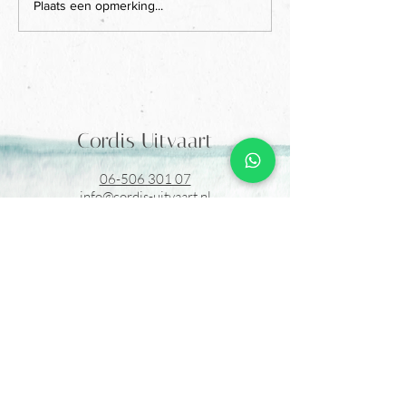
Plaats een opmerking...
Cordis Uitvaart
06-506 301 07
info@cordis-uitvaart.nl
Kettingdreef 1
4841 KD Prinsenbeek