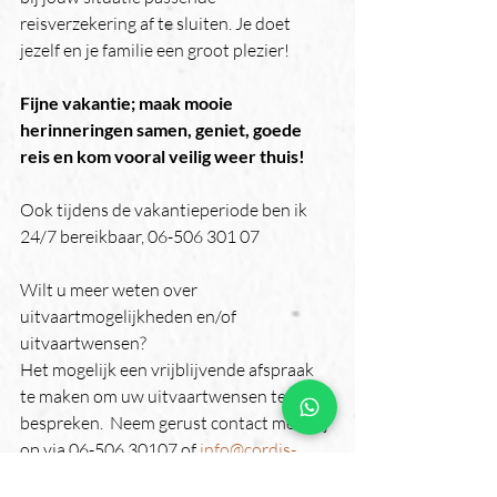
reisverzekering af te sluiten. Je doet 
jezelf en je familie een groot plezier!
Fijne vakantie; maak mooie 
herinneringen samen, geniet, goede 
reis en kom vooral veilig weer thuis!
Ook tijdens de vakantieperiode ben ik 
24/7 bereikbaar, 06-506 301 07 
Wilt u meer weten over 
uitvaartmogelijkheden en/of 
uitvaartwensen? 
Het mogelijk een vrijblijvende afspraak 
te maken om uw uitvaartwensen te 
bespreken.  Neem gerust contact met mij 
op via 06-506 30107 of 
info@cordis-
uitvaart.nl