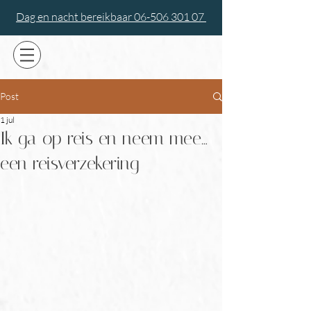
Dag en nacht bereikbaar 06-506 301 07
Post
1 jul
Ik ga op reis en neem mee…
een reisverzekering