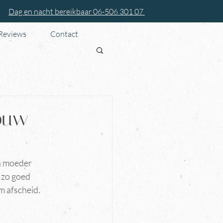
Dag en nacht bereikbaar 06-506 301 07
 Reviews
Contact
jouw
jn moeder 
 zo goed 
m afscheid.