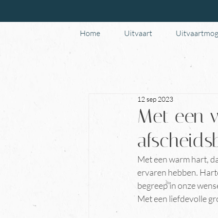
Home
Uitvaart
Uitvaartmog
12 sep 2023
Met een w
afscheids
Met een warm hart, dat
ervaren hebben. Hartel
begreep in onze wensen
Met een liefdevolle gr