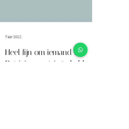
9 apr 2022
Heel fijn om iemand als
Patricia naast je te hebben
staan.
Ik heb Patricia aanbevolen gekregen vanuit het
hospice Marianahof in Etten-Leur waar mijn
man heeft gelegen en ik moet zeggen dat ze
niks...