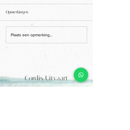
Opmerkingen
Plaats een opmerking...
Cordis Uitvaart
06-506 301 07
info@cordis-uitvaart.nl
Kettingdreef 1
4841 KD Prinsenbeek