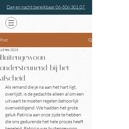
Dag en nacht bereikbaar 06-506 301 07
Post
13 feb 2023
Buitengewoon
ondersteunend bij het
afscheid
Als iemand die je na aan het hart ligt, 
overlijdt, is de gedachte alleen al om een ​​
uitvaart te moeten regelen behoorlijk 
overweldigend. We hadden het grote 
geluk Patricia aan onze zijde te hebben 
die ons gedurende het hele proces heeft 
begeleid. Patricia was buitengewoon 